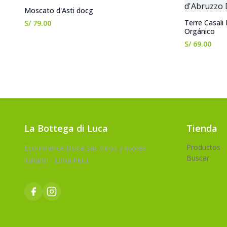
Moscato d'Asti docg
Terre Casali
S/ 79.00
Orgánico
S/ 69.00
La Bottega di Luca
Tienda
Productos
Ecommerce Dsica Sac vinos y licores
Buscar
italiano - Lima Peru