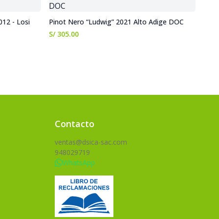
012 - Losi
Pinot Nero “Ludwig” 2021 Alto Adige DOC
S/ 305.00
Contacto
ventas@dsica-sac.com
948029719
WhatsApp