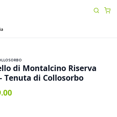
ia
OLLOSORBO
llo di Montalcino Riserva
- Tenuta di Collosorbo
9.00