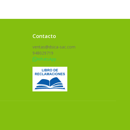
Contacto
ventas@dsica-sac.com
948029719
WhatsApp