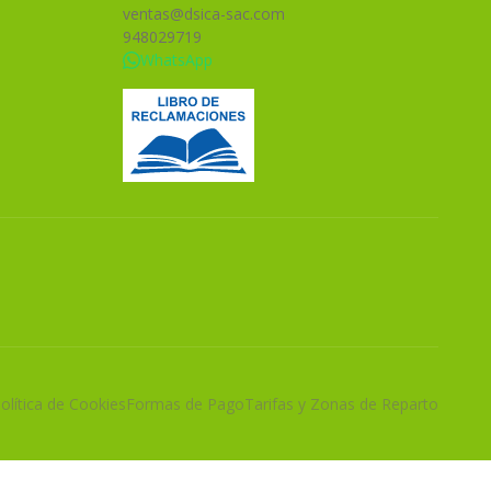
ventas@dsica-sac.com
948029719
WhatsApp
olítica de Cookies
Formas de Pago
Tarifas y Zonas de Reparto