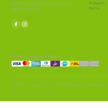
Productos
Ecommerce Dsica Sac vinos y licores
Buscar
italiano - Lima Peru
Métodos de pago aceptados
© 2026 La Bottega di Luca. Todos los derechos reservados.
Dsica S.A.C.
·
RUC: 20563596563