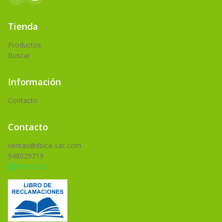
Tienda
Productos
Buscar
Información
Contacto
Contacto
ventas@dsica-sac.com
948029719
WhatsApp