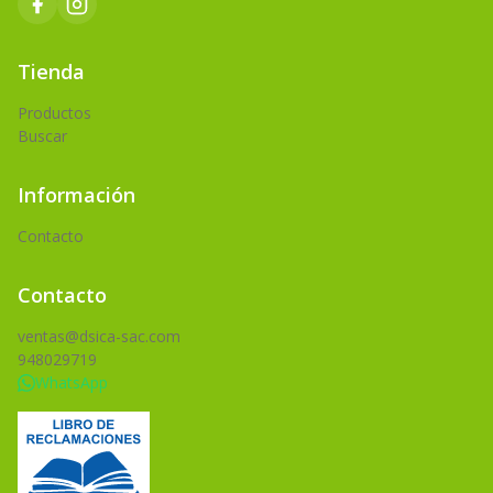
Tienda
Productos
Buscar
Información
Contacto
Contacto
ventas@dsica-sac.com
948029719
WhatsApp