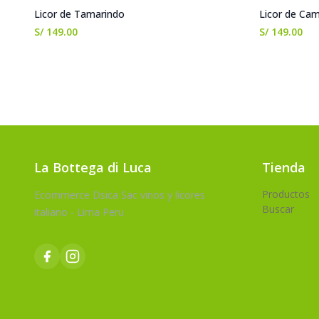
Licor de Tamarindo
Licor de Cam
S/ 149.00
S/ 149.00
La Bottega di Luca
Tienda
Productos
Ecommerce Dsica Sac vinos y licores
Buscar
italiano - Lima Peru