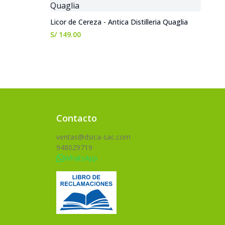
Licor de Cereza - Antica Distilleria Quaglia
S/ 149.00
Contacto
ventas@dsica-sac.com
948029719
WhatsApp