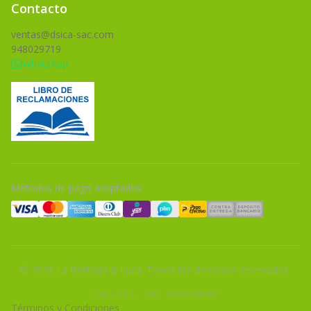
Contacto
ventas@dsica-sac.com
948029719
WhatsApp
Métodos de pago aceptados
© 2026 La Bottega di Luca. Todos los derechos reservados.
Dsica S.A.C.
·
RUC: 20563596563
Términos y Condiciones