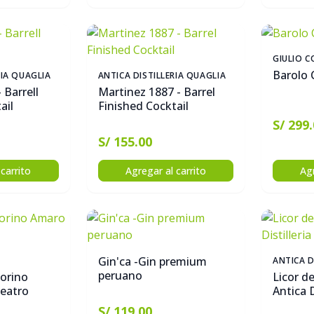
GIULIO C
Barolo 
RIA QUAGLIA
ANTICA DISTILLERIA QUAGLIA
 Barrell
Martinez 1887 - Barrel
ail
Finished Cocktail
S/ 299
S/ 155.00
carrito
Agregar al carrito
Agr
Gin'ca -Gin premium
ANTICA D
peruano
orino
Licor d
eatro
Antica D
S/ 119.00