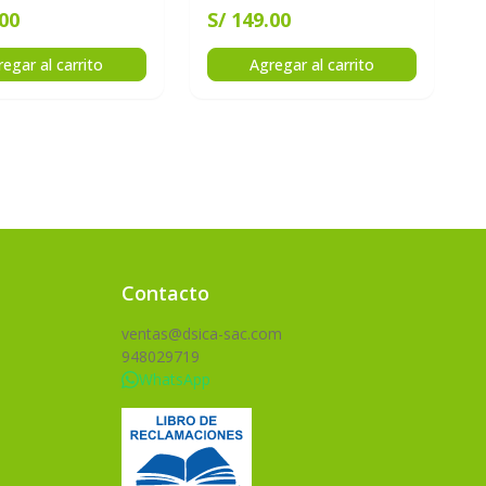
.00
S/ 149.00
egar al carrito
Agregar al carrito
uiente
Contacto
ventas@dsica-sac.com
948029719
WhatsApp