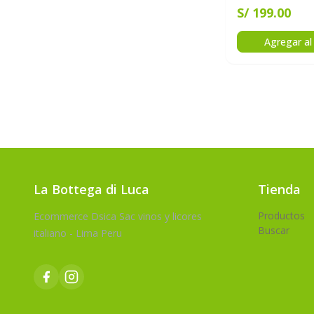
S/ 199.00
Agregar al 
La Bottega di Luca
Tienda
Productos
Ecommerce Dsica Sac vinos y licores
Buscar
italiano - Lima Peru