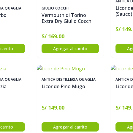
ANTICA D
Licor d
RIA QUAGLIA
GIULIO COCCHI
(Sauco)
rbo
Vermouth di Torino
Extra Dry Giulio Cocchi
S/ 149
S/ 169.00
carrito
Agregar al carrito
Agr
RIA QUAGLIA
ANTICA DISTILLERIA QUAGLIA
ANTICA D
izia
Licor de Pino Mugo
Licor de
S/ 149.00
S/ 149
carrito
Agregar al carrito
Agr