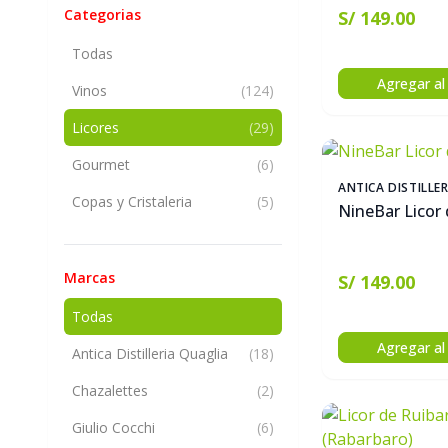
Categorias
S/ 149.00
Todas
Agregar al 
Vinos
(124)
Licores
(29)
Gourmet
(6)
ANTICA DISTILLE
Copas y Cristaleria
(5)
NineBar Licor 
Marcas
S/ 149.00
Todas
Agregar al 
Antica Distilleria Quaglia
(18)
Chazalettes
(2)
Giulio Cocchi
(6)