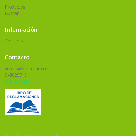
Productos
Buscar
Información
Contacto
Contacto
ventas@dsica-sac.com
948029719
WhatsApp
Métodos de pago aceptados