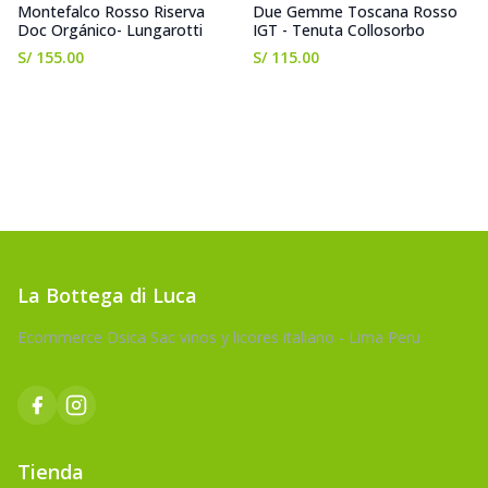
Montefalco Rosso Riserva
Due Gemme Toscana Rosso
Doc Orgánico- Lungarotti
IGT - Tenuta Collosorbo
S/ 155.00
S/ 115.00
La Bottega di Luca
Ecommerce Dsica Sac vinos y licores italiano - Lima Peru
Tienda