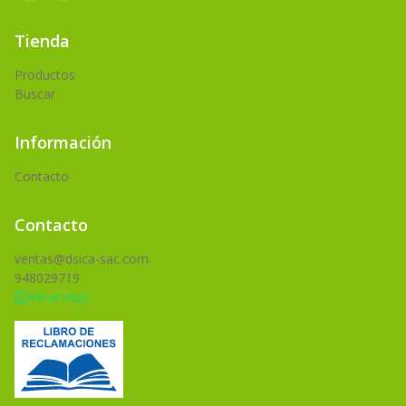
Tienda
Productos
Buscar
Información
Contacto
Contacto
ventas@dsica-sac.com
948029719
WhatsApp