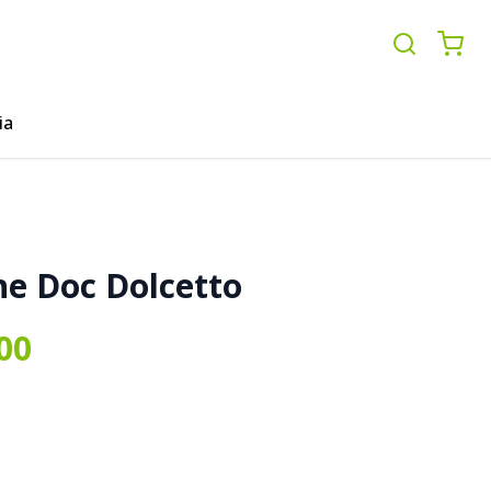
ia
e Doc Dolcetto
.00