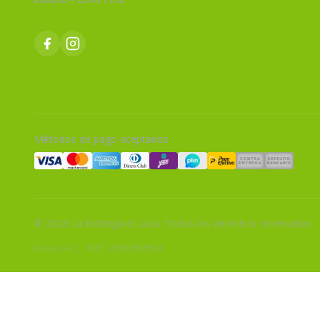
Métodos de pago aceptados
© 2026 La Bottega di Luca. Todos los derechos reservados.
Dsica S.A.C.
·
RUC: 20563596563