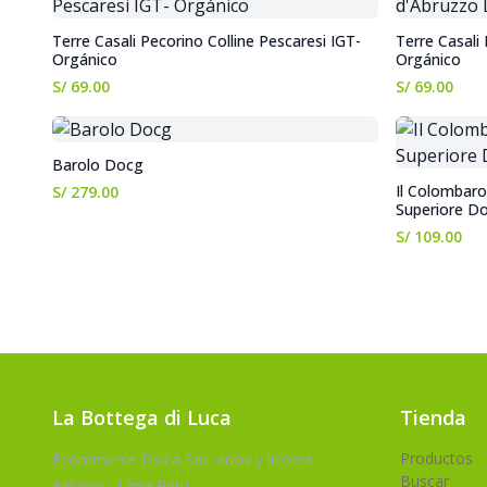
Terre Casali Pecorino Colline Pescaresi IGT-
Terre Casali
Orgánico
Orgánico
S/ 69.00
S/ 69.00
Barolo Docg
Il Colombar
S/ 279.00
Superiore D
S/ 109.00
La Bottega di Luca
Tienda
Productos
Ecommerce Dsica Sac vinos y licores
Buscar
italiano - Lima Peru