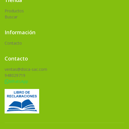
Tienda
Productos
Buscar
Información
Contacto
Contacto
ventas@dsica-sac.com
948029719
WhatsApp