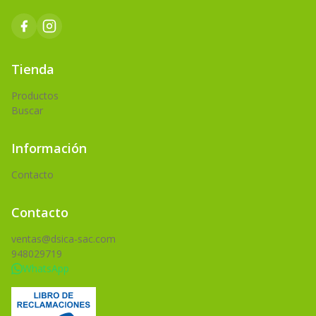
Tienda
Productos
Buscar
Información
Contacto
Contacto
ventas@dsica-sac.com
948029719
WhatsApp