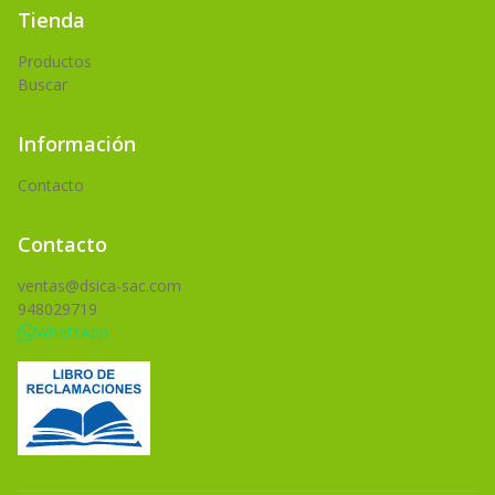
Tienda
Productos
Buscar
Información
Contacto
Contacto
ventas@dsica-sac.com
948029719
WhatsApp